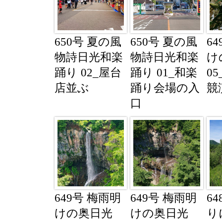
650号 夏の風
650号 夏の風
6
物詩日光和楽
物詩日光和楽
け
踊り 02_屋台
踊り 01_和楽
0
店並ぶ
踊り会場の入
競
口
649号 梅雨明
649号 梅雨明
64
けの奥日光
けの奥日光
り