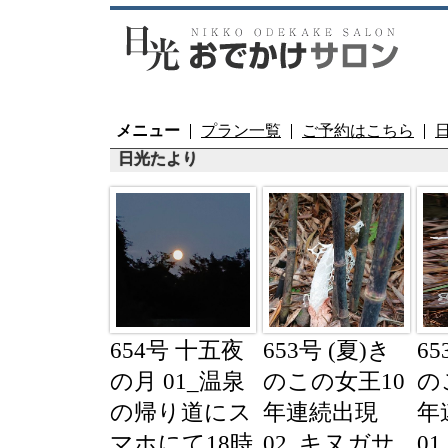
メニュー
プラン一覧
ご予約はこちら
日光たより
654号 十五夜
653号 (夏)き
65
の月 01_温泉
のこの女王10
の
の帰り道にス
年連続出現
年
マホにて18時
02_キヌガサ
0