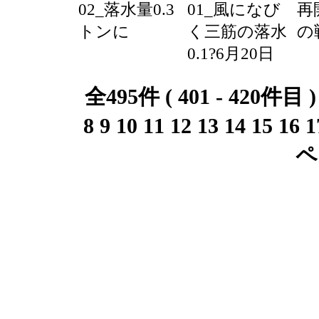
02_落水量0.3
01_風になび
再
トンに
く三筋の落水
の
0.1?6月20日
全495件 ( 401 - 420件目 
8
9
10
11
12
13
14
15
16
1
ペ