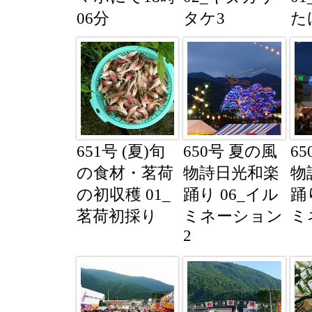
06分
タケ3
た
651号 (夏)旬
650号 夏の風
6
の食材・茗荷
物詩日光和楽
物
の初収穫 01_
踊り 06_イル
踊
茗荷初採り
ミネーション
ミ
2